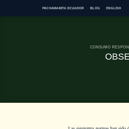
Saltar
PACHAMAMITA ECUADOR
BLOG
ENGLISH
al
contenido
CONSUMO RESPON
OBSE
Las siguientes normas han sido d