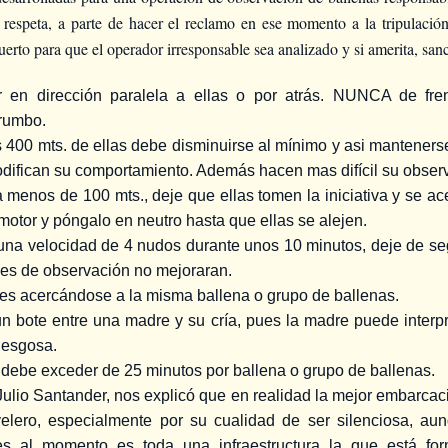
 respeta, a parte de hacer el reclamo en ese momento a la tripulación ,
erto para que el operador irresponsable sea analizado y si amerita, san
 dirección paralela a ellas o por atrás. NUNCA de frente
rumbo.
400 mts. de ellas debe disminuirse al mínimo y asi mantener
odifican su comportamiento. Además hacen mas difícil su obser
enos de 100 mts., deje que ellas tomen la iniciativa y se ace
otor y póngalo en neutro hasta que ellas se alejen.
una velocidad de 4 nudos durante unos 10 minutos, deje de segu
des de observación no mejoraran.
s acercándose a la misma ballena o grupo de ballenas.
bote entre una madre y su cría, pues la madre puede interpr
riesgosa.
 debe exceder de 25 minutos por ballena o grupo de ballenas.
Julio Santander, nos explicó que en realidad la mejor embarcac
velero, especialmente por su cualidad de ser silenciosa, au
es al momento es toda una infraestructura la que está fo