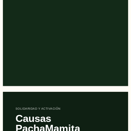
ESCRIBIMOS EN
El Chaski de
PachaMamita
sobre Cultura, Turismo y Consumo
Responsable, Agroecología, Pueblos y
Territorios
VAMOS A LEER
SOLIDARIDAD Y ACTIVACIÓN
Causas
PachaMamita