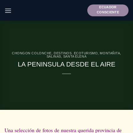
Saltar
ECUADOR
al
CONSCIENTE
contenido
CHONGON COLONCHE
,
DESTINOS. ECOTURISMO
,
MONTAÑITA
,
SALINAS
,
SANTA ELENA
LA PENINSULA DESDE EL AIRE
Una selección de fotos de nuestra querida provincia de