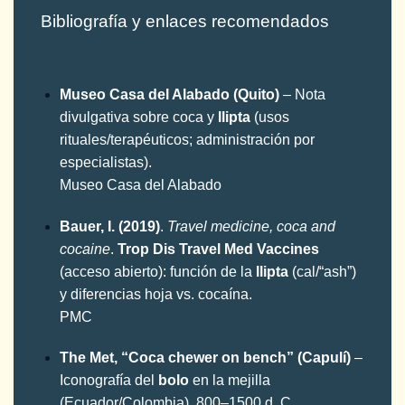
Bibliografía y enlaces recomendados
Museo Casa del Alabado (Quito)
– Nota
divulgativa sobre coca y
llipta
(usos
rituales/terapéuticos; administración por
especialistas).
Museo Casa del Alabado
Bauer, I. (2019)
.
Travel medicine, coca and
cocaine
.
Trop Dis Travel Med Vaccines
(acceso abierto): función de la
llipta
(cal/“ash”)
y diferencias hoja vs. cocaína.
PMC
The Met, “Coca chewer on bench” (Capulí)
–
Iconografía del
bolo
en la mejilla
(Ecuador/Colombia), 800–1500 d. C.