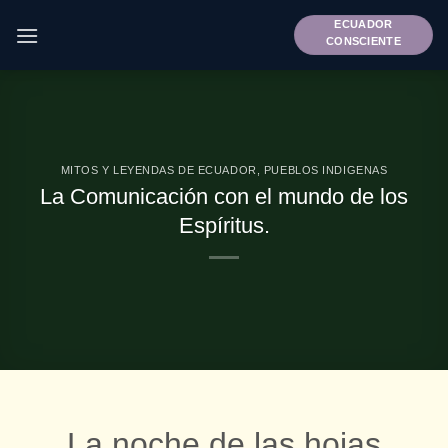
Saltar
ECUADOR
al
CONSCIENTE
contenido
MITOS Y LEYENDAS DE ECUADOR
,
PUEBLOS INDIGENAS
La Comunicación con el mundo de los
Espíritus.
La noche de las hojas