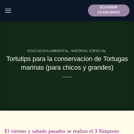
Saltar
ECUADOR
al
CONSCIENTE
contenido
EDUCACION AMBIENTAL
,
MATERIAL ESPECIAL
Tortutips para la conservacion de Tortugas
marinas (para chicos y grandes)
El viernes y sabado pasados se realizo el 3 Simposio