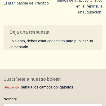
puntos de atractivo turistico
El gran parche del Pacifico
en la Peninsula
(Inauguracion)
Deja una respuesta
Lo siento, debes estar
conectado
para publicar un
comentario.
Suscríbete a nuestro boletín
"
" señala los campos obligatorios
Requerido
NOMBRE
Nombre
REQUERIDO