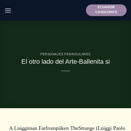
Saltar
ECUADOR
al
CONSCIENTE
contenido
PERSONAJES PENINSULARES
El otro lado del Arte-Ballenita si
A Luiggiman Farfrompüken TheStrange (Luiggi Paolo