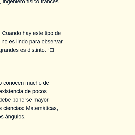
 ingeniero físico francés
o. Cuando hay este tipo de
a no es lindo para observar
randes es distinto. “El
no conocen mucho de
existencia de pocos
o debe ponerse mayor
as ciencias: Matemáticas,
e los ángulos.