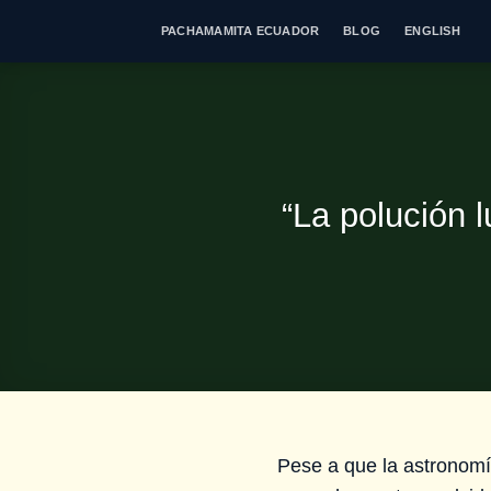
Saltar
PACHAMAMITA ECUADOR
BLOG
ENGLISH
al
contenido
“La polución l
Pese a que la astronomía