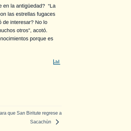
e en la antigüedad? “La
n las estrellas fugaces
 de interesar? No lo
muchos otros”, acotó.
onocimientos porque es
ara que San Biritute regrese a
Sacachùn