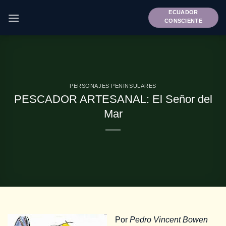
Saltar
ECUADOR
al
CONSCIENTE
contenido
PERSONAJES PENINSULARES
PESCADOR ARTESANAL: El Señor del
Mar
Por
Pedro Vincent Bowen