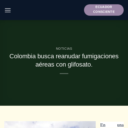
Saltar
ECUADOR
al
CONSCIENTE
contenido
NOTICIAS
Colombia busca reanudar fumigaciones
aéreas con glifosato.
En una