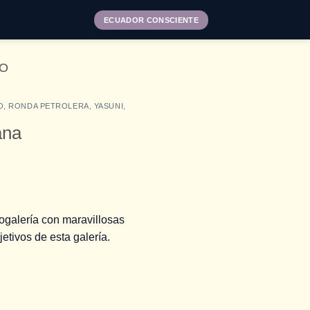
ECUADOR CONSCIENTE
O
O
,
RONDA PETROLERA
,
YASUNI
,
ana
togalería con maravillosas
etivos de esta galería.