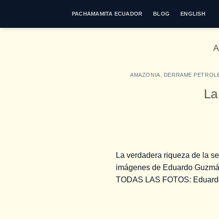
Saltar
PACHAMAMITA ECUADOR
BLOG
ENGLISH
al
contenido
A
AMAZONIA
,
DERRAME PETROL
La
La verdadera riqueza de la se
imágenes de Eduardo Guzmán . 
TODAS LAS FOTOS: Eduard