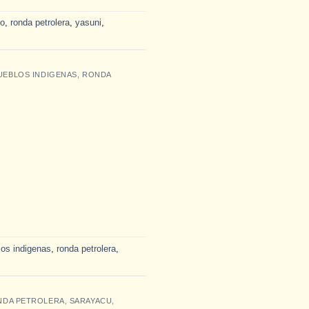
io
,
ronda petrolera
,
yasuni
,
UEBLOS INDIGENAS
,
RONDA
los indigenas
,
ronda petrolera
,
NDA PETROLERA
,
SARAYACU
,