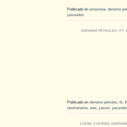
Publicado en
amazonia
,
derrame pet
yasunidos
DERRAME PETROLEO
,
ITT
,
Publicado en
derrame petroleo
,
itt
,
taromename
,
wao
,
yasuni
,
yasunido
COFAN
,
COFANES
,
DERRAM