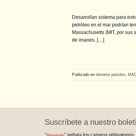
Desarrollan sistema para ext
petróleo en el mar podrían te
Massachusetts (MIT, por sus s
de imanes. […]
Publicado en
derrame petroleo
,
MAD
Suscríbete a nuestro bolet
"
" señala los campos obligatorios
Requerido