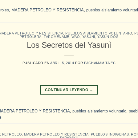
roleo
,
MADERA PETROLEO Y RESISTENCIA
,
pueblos aislamiento voluntar
MADERA PETROLEO Y RESISTENCIA
,
PUEBLOS AISLAMIENTO VOLUNTARIO
,
P
PETROLERA
,
TAROMENAME
,
WAO
,
YASUNI
,
YASUNIDOS
Los Secretos del Yasunì
PUBLICADO EN
ABRIL 5, 2014
POR
PACHAMAMITA EC
CONTINUAR LEYENDO
→
MADERA PETROLEO Y RESISTENCIA
,
pueblos aislamiento voluntario
,
pueb
s
E PETROLEO
,
MADERA PETROLEO Y RESISTENCIA
,
PUEBLOS INDIGENAS
,
RO
SARAYAKU