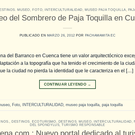
ESTINOS. MUSEO
,
FOTO
,
INTERCULTURALIDAD
,
MUSEO PAJA TOQUILLA
,
PAJ
o del Sombrero de Paja Toquilla en C
PUBLICADO EN
MARZO 26, 2012
POR
PACHAMAMITA EC
na del Barranco en Cuenca tiene un valor arquitectócnico exce
ptación a la topografía que ha tenido el crecimiento de la ciuda
ue la ciudad no pierda la identidad que le caracteriza en el […]
CONTINUAR LEYENDO
→
museo
,
Foto
,
INTERCULTURALIDAD
,
museo paja toquilla
,
paja toquilla
INOS.
,
DESTINOS. ECOTURISMO
,
DESTINOS. MUSEO
,
INTERCULTURALIDAD
,
DEL SPONDYLUS
,
TURISMO RESPONSABLE
ena.com ; Nuevo portal dedicado al tur