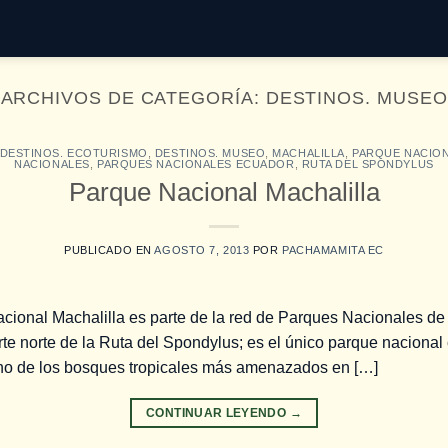
ARCHIVOS DE CATEGORÍA:
DESTINOS. MUSEO
DESTINOS. ECOTURISMO
,
DESTINOS. MUSEO
,
MACHALILLA
,
PARQUE NACION
NACIONALES
,
PARQUES NACIONALES ECUADOR
,
RUTA DEL SPONDYLUS
Parque Nacional Machalilla
PUBLICADO EN
AGOSTO 7, 2013
POR
PACHAMAMITA EC
acional Machalilla es parte de la red de Parques Nacionales de
rte norte de la Ruta del Spondylus; es el único parque nacional 
uno de los bosques tropicales más amenazados en […]
CONTINUAR LEYENDO
→