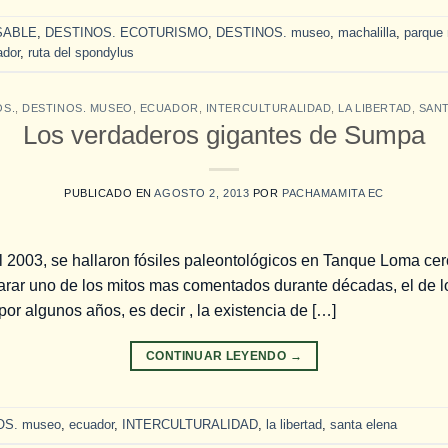
SABLE
,
DESTINOS. ECOTURISMO
,
DESTINOS. museo
,
machalilla
,
parque 
ador
,
ruta del spondylus
OS.
,
DESTINOS. MUSEO
,
ECUADOR
,
INTERCULTURALIDAD
,
LA LIBERTAD
,
SANT
Los verdaderos gigantes de Sumpa
PUBLICADO EN
AGOSTO 2, 2013
POR
PACHAMAMITA EC
 2003, se hallaron fósiles paleontológicos en Tanque Loma ce
larar uno de los mitos mas comentados durante décadas, el de
or algunos años, es decir , la existencia de […]
CONTINUAR LEYENDO
→
OS. museo
,
ecuador
,
INTERCULTURALIDAD
,
la libertad
,
santa elena