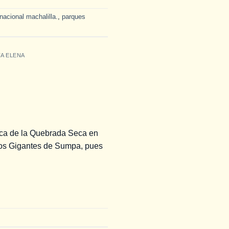
nacional machalilla.
,
parques
A ELENA
rca de la Quebrada Seca en
 los Gigantes de Sumpa, pues