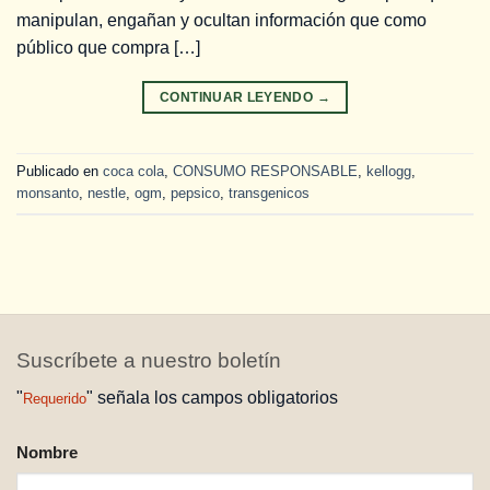
manipulan, engañan y ocultan información que como
público que compra […]
CONTINUAR LEYENDO
→
Publicado en
coca cola
,
CONSUMO RESPONSABLE
,
kellogg
,
monsanto
,
nestle
,
ogm
,
pepsico
,
transgenicos
Suscríbete a nuestro boletín
"
" señala los campos obligatorios
Requerido
NOMBRE
Nombre
REQUERIDO