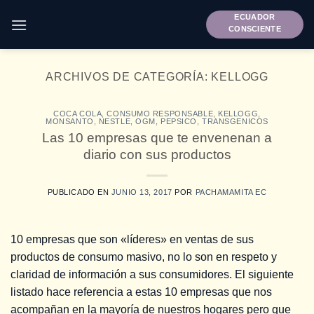
Saltar
ECUADOR
al
CONSCIENTE
contenido
ARCHIVOS DE CATEGORÍA:
KELLOGG
COCA COLA
,
CONSUMO RESPONSABLE
,
KELLOGG
,
MONSANTO
,
NESTLE
,
OGM
,
PEPSICO
,
TRANSGENICOS
Las 10 empresas que te envenenan a
diario con sus productos
PUBLICADO EN
JUNIO 13, 2017
POR
PACHAMAMITA EC
10 empresas que son «líderes» en ventas de sus
productos de consumo masivo, no lo son en respeto y
claridad de información a sus consumidores. El siguiente
listado hace referencia a estas 10 empresas que nos
acompañan en la mayoría de nuestros hogares pero que