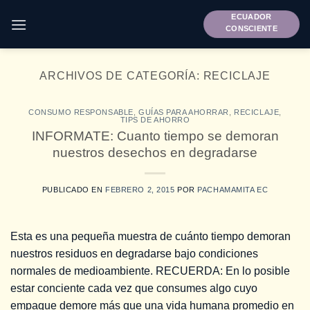
Saltar
ECUADOR
al
CONSCIENTE
contenido
ARCHIVOS DE CATEGORÍA:
RECICLAJE
CONSUMO RESPONSABLE
,
GUÍAS PARA AHORRAR
,
RECICLAJE
,
TIPS DE AHORRO
INFORMATE: Cuanto tiempo se demoran
nuestros desechos en degradarse
PUBLICADO EN
FEBRERO 2, 2015
POR
PACHAMAMITA EC
Esta es una pequeña muestra de cuánto tiempo demoran
nuestros residuos en degradarse bajo condiciones
normales de medioambiente. RECUERDA: En lo posible
estar conciente cada vez que consumes algo cuyo
empaque demore más que una vida humana promedio en