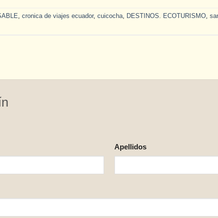
SABLE
,
cronica de viajes ecuador
,
cuicocha
,
DESTINOS. ECOTURISMO
,
sa
ín
Apellidos