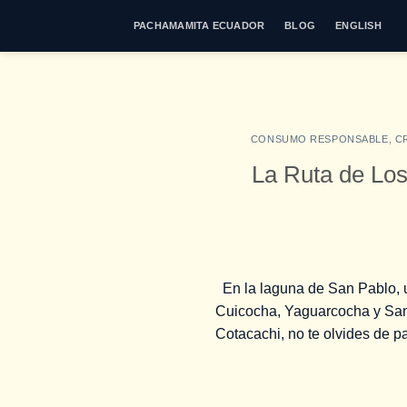
Saltar
PACHAMAMITA ECUADOR
BLOG
ENGLISH
al
contenido
CONSUMO RESPONSABLE
,
C
La Ruta de Lo
En la laguna de San Pablo, un
Cuicocha, Yaguarcocha y San P
Cotacachi, no te olvides de p