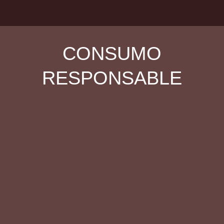
CONSUMO
RESPONSABLE
La empresa contamina, las autoridades se desentienden, el
pueblo se levanta.
Un reclamo que se viene dando desde hace más de 15 años
por parte de [...]
Libro Rojo de los mamíferos del Ecuador
Ya está disponible en formatos online (gratuito) e impreso, uno
de los aportes más importantes [...]