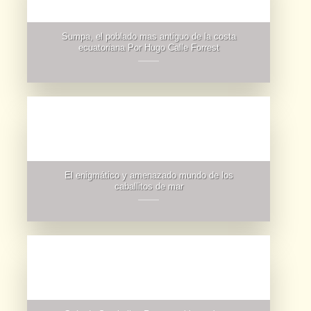
Sumpa, el poblado mas antiguo de la costa
ecuatoriana Por Hugo Calle Forrest
El enigmático y amenazado mundo de los
caballitos de mar