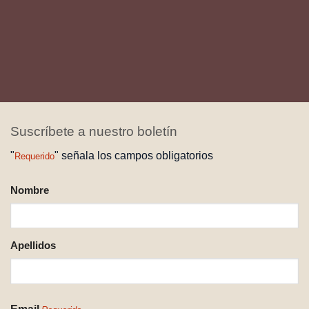
Por: Peter Smith El Parque Nacional Machalilla es parte de la
red de Parques Nacionales [...]
Suscríbete a nuestro boletín
"
" señala los campos obligatorios
Requerido
NOMBRE
Nombre
REQUERIDO
Apellidos