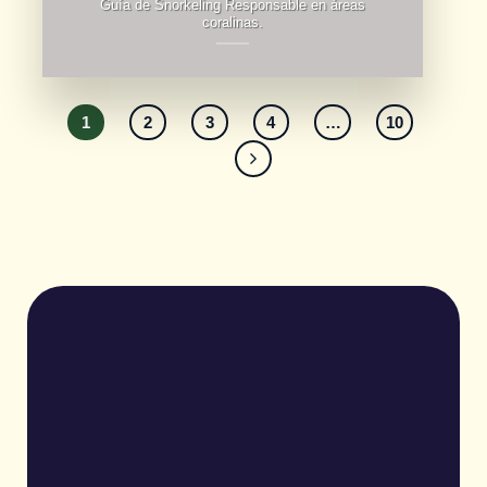
Guía de Snorkeling Responsable en áreas
coralinas.
1
2
3
4
…
10
ESCRIBE
CON