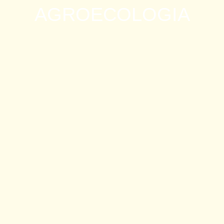
AGROECOLOGIA
Por qué Europa echó de sus campos a los cultivos
transgénicos
En Ecuador se vende soya transgénica sin que los