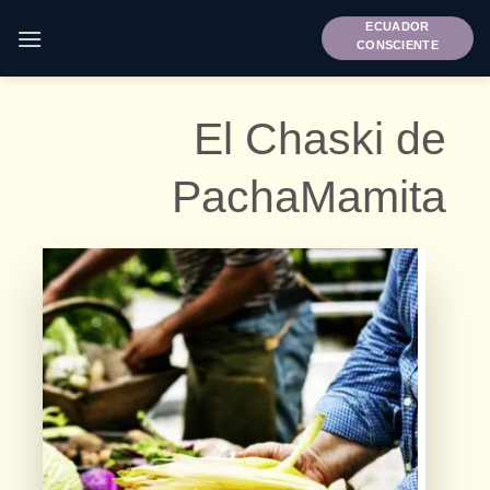
Saltar
ECUADOR
al
CONSCIENTE
contenido
El Chaski de
PachaMamita